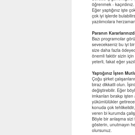
öğrenmek - kaçırdınız. 
- Çocuk: İstiyorum cips dedim, c
Eğer yaptığınız işte ço
- Anne: Yok dedim ya, yoktan a
Sayı Yerleştirmece
6
çok iyi işlerde bulabil
- Çocuk: Bööeeeee
yazılımcılara herzaman 
- Anne: Saçmalama bebek gibi a
We the People
Paranın Kararlarınız
ve bir çok durumda bu tartışma
Bazı programcılar görüy
Hacker News Top Links
aşağıdaki yöntem tavsiye edilm
sevecekseniz bu iyi bi
size daha fazla ödeyece
- Çocuk: Anne cips istiyorum.
Rejection Theraphy (Reddedilme Terapisi)
önemli faktör sizin iç
- Anne: Cips yok evde, almamış
yeterli, fakat eğer yazı
- Çocuk: İstiyorum cips dedim, c
Oracle Certified Expert, JEE Web Component Developer Sertifikası
2
- Anne: Cipsi ne kadar çok isted
Yaptığınız İşten Mutl
- Çocuk: Ama şimdi hemen isti
Çoğu şirket çalışanlar
OCP, Oracle Certified Professional (SCJP) Sertifikası
3
- Anne: Bir sihir yapsam da oda
biraz dikkatli olun. İş
- Çocuk: Tamam o zaman, çubu
değiştirebilir. Eğer b
Mutfak Ekibi, Çekmeköy
imkanları bırakıp işten
Bölüm 2. İşbirliğine T
yükümlülükler getirece
Effective Java
konuda çok tehlikelidir,
Bu bölümde yapılacaklar 5 ana mad
veren bi kurumda çaliş
Problemi tanımlamak
Böyle bir anlaşma sizi
Moskova, Rusya
Bilgi vermek
gösterin, unutmayın he
Tek kelime
olursunuz.
ThoughtWorks
4
Duygularınızı söyleyin