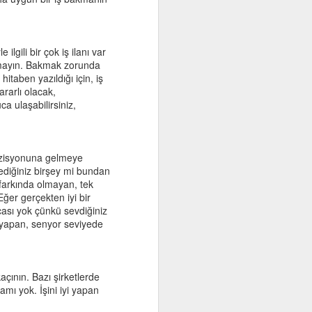
ilgili bir çok iş ilanı var
durmayın. Bakmak zorunda
hitaben yazıldığı için, iş
lemeyin.
ararlı olacak,
ca ulaşabilirsiniz,
pozisyonuna gelmeye
tediğiniz birşey mi bundan
 farkında olmayan, tek
ğer gerçekten iyi bir
ncası yok çünkü sevdiğiniz
yi yapan, senyor seviyede
erekirse.
e babaların
kaçının. Bazı şirketlerde
amı yok. İşini iyi yapan