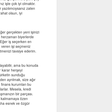
z işte çok iyi olmaktır.
r yazılımcıysanız zaten
ahat olsun, iyi
den
ğer gerçekten yeni işinizi
et herzaman biyerlerde
. Eğer iş seçerken en
a veren işi seçmeniz
 etmenizi tavsiye ederim.
ğlayabilir, ama bu konuda
r karar herşeyi
 şirketin sunduğu
rden ayrılmak, size ağır
 finans kurumları bu
larlar. Mesela, kredi
aşmanızın bir parçası.
mda kalmamaya özen
daha esnek ve özgür