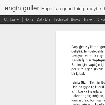
engin güller
Hope is a good thing, maybe th
Sidebar
Home
Daily Life
Technical
Books
Travel
Türkç
How To Talk So Kids Will Listen & Listen So Kids Will Talk
How To Talk So
Introducing Maven
2
Geçtiğimiz yıllarda, gen
Evrimin Dört Boyutu
geliştiricileri gelecekl
Çocuklar
tavsiyesi vermek istiy
verdim. 
Kendi İşinizi Yaptığ
Aklını En Doğru Şekilde Kullan
1
buldum. Ç
Benim için, yaptığın iş
başarılı 
görürüz. Eğer işinizde
şeyi düz
Trakya&#39;da Halloween
bir iş bakın.
başlangı
AngularJS
İşiniz Sizin Tatmin E
Bu kitap 
Herkes işiyle ilgili far
tavsiyel
işin, başka insanlara n
tavsiyey
El Capitan
nekadar geliştirdiğine,
doğru, o
karşılıyorsa, bu insanla
çok bir
Primefaces Cookbook
üstünüzde bir bıkkınlık
televizy