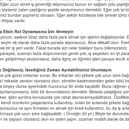
Eğer uzun süreli iş güvenliği istiyorsunuz bunun en sağlam yolu yaptığını
ips istiyorum.
k iyiyseniz zaten yaptığınız şeyide seviyorsunuz demektir. Eğer çok iyi bi
nlamıyor musun? Almamışız yok işte. Çubuk kraker vereyim.
irsiniz bundan şüpheniz olmasın. Eğer sektör krizdeyse bile yinede içiniz r
ihtiyaç vardır.
ğlıyorsun al çubuk kraker ye.
da Etkin Rol Oynamasına İzin Vermeyin
 bu şekilde uzayıp gider. Onun yerine çocuğun hayal dünyasına hitap e
orum, sadece biraz daha fazla para almak için işlerini değiştiriyorlar. E
iş.
r seçim ek olarak daha fazla parada alıyorsunuz. Ama dikkatli olun. Ev
k bir iş yeri vardır. Fakat burada sizi neler bekliyor bunu bilemezsiniz
in paraysa, ozaman fazla düşünmenize gerek yok, iş seçerken en iyi par
ız.
lım geliştirmeyi seviyorsanız, daha ilginç ve öğretici işleri paraya tercih
ips istiyorum.
iğini görebiliyorum.
u Değilseniz, İstediğiniz Zaman Ayrılabilirsiniz Unutmayın
yorum.
ına çok güzel imkanlar sunar. Bu imkanlar sizi şirkete çok uzun süre ba
nın ortasında koskoca bir cips poşeti düşse. Ama çubuk kraker var.
inizi nekadar seviyor olursanız olun, yönetim kademesinden gelen kötü bi
k kraker yiyeceğim.
öyle birşey olursa işyerindeki huzurunuz bir anda kaçabilir. Buna rağmen
 ayrılamıyorsanız, kötü bir durumdasınız demektir. Mesela çalıştığınız ye
eşvik
kse, işten ayrılma konusunda çok rahat davranamayabilirsiniz. Özellikle
 kendi ürünlerini çalışanlarına kullandırıp, onları bir anlamda şirkete bağ
deye ayrılmış
iyorsunuz ve aynı firmadan ev almak için kredi kullandınız, bu da iş anl
 firmaya çok uzun süre bağlayabilir. ( Örneğin 20 yıl ) Böyle bir duru
r ne yapıyor olursanız olun en iyisini yapın, ozaman maddi olarak da 