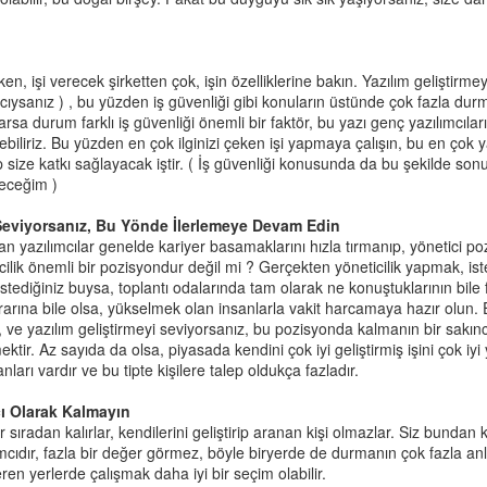
Mücadele
n, işi verecek şirketten çok, işin özelliklerine bakın. Yazılım geliştirmeyle 
rine konsantre olun
ılımcıysanız ) , bu yüzden iş güvenliği gibi konuların üstünde çok fazla 
rsa durum farklı iş güvenliği önemli bir faktör, bu yazı genç yazılımcıları 
 çalışıyorsa, telefonla veya televizyonla meşgul olup yarım yamalak din
ebiliriz. Bu yüzden en çok ilginizi çeken işi yapmaya çalışın, bu en çok y
yin.
ip size katkı sağlayacak iştir. ( İş güvenliği konusunda da bu şekilde sonu
eceğim )
yip anladığınızı onaylayın.
 Seviyorsanız, Bu Yönde İlerlemeye Devam Edin
şan yazılımcılar genelde kariyer basamaklarını hızla tırmanıp, yönetici 
icilik önemli bir pozisyondur değil mi ? Gerçekten yöneticilik yapmak, is
stediğiniz buysa, toplantı odalarında tam olarak ne konuştuklarının bile
arak dinlediğinizi hissettirin.
arına bile olsa, yükselmek olan insanlarla vakit harcamaya hazır olun. E
iz, ve yazılım geliştirmeyi seviyorsanız, bu pozisyonda kalmanın bir sakı
tir. Az sayıda da olsa, piyasada kendini çok iyi geliştirmiş işini çok i
da ama kitapta tersi tavsiye edilmiş. Mesela şu senaryo için konuşmak g
ları vardır ve bu tipte kişilere talep oldukça fazladır.
aşladı, çok acıyor, canım çok yanıyor demeye başladı. Bu durumda ann
nkar etmek olur.
ı Olarak Kalmayın
ler sıradan kalırlar, kendilerini geliştirip aranan kişi olmazlar. Siz bundan 
mcıdır, fazla bir değer görmez, böyle biryerde de durmanın çok fazla anl
ren yerlerde çalışmak daha iyi bir seçim olabilir.