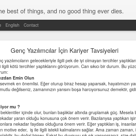
e best of things, and no good thing ever dies.
e
English
Contact
 Kids Will Listen & Listen So Kids Will Talk
Genç Yazılımcılar İçin Kariyer Tavsiyeleri
ç yazılımcıların gelecekleriyle ilgili pek de iyi olmayan tercihler yaptıklar
eri ilgili kötü tercihler yaptıklarını görüyorum. Can sıkıcı bir durum. Bu yü
 doğduğundan beri yılda çocuk gelişimiyle ilgili en az 1-2 kitap ok
orum:
Genelde kitapları Goodreads'teki puanlarına göre seçiyorum. Bu kitabı 
ınızdan Emin Olun
ocuk gelişimi de insan ilişkilerinin bir formu olduğu için, insan ilişkil
i sevmek en önemlisi. Eğer oturup biraz hesap yaparsak, hayatımızın yarır
pratiğe sahip olanlar çocuklarla ilişkilerde de başarılı oluyorlar. Kitap t
 mutlu değilseniz, zamanınızın yarısını boşa harcıyorsunuz demektir, gid
eltmeye ve değiştirmeye yeterli olmasa da, en azından teorik dahi o
ç noktası.
diyor mu ?
karikatürlerle desteklenmiş ve içinde uygulamanız için bir çok alıştırma
klı beklentiler içinde olur, bunları başlıklar altında gruplamak güç. Mesela 
er aslında çok teori değil. Gerçek hayattan senaryolar içermekte. Bu yü
ekadar yararı olduğu konusuna çok önem verir. Bazılarıysa yaptıkarı işin
i uygulamakta zorluk çekeceğinizi düşünmüyorum. Onun dışında kita
 onlara nekadar faydası olduğuna önem verir. Eğer yaptıkları iş, insanları
kuyuculardan gelen mektuplara yer verilmiş. Kitap 1980 yılında yazılm
rı motive eder, iş ile ilgili istekli kalmalarını sağlar. Ama zaman zaman, i
 önemi yok. Çocuk aynı çocuk insan aynı insan. Sadece günümüz
 olabilir, bu doğal birşey. Fakat bu duyguyu sık sık yaşıyorsanız, size 
on gibi son dönemde ortaya çıkan problemlere dair çözüm önerileri bu