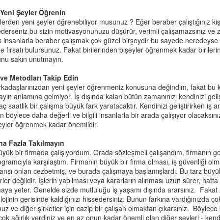
 Yeni Şeyler Öğrenin
şilerden yeni şeyler öğrenebiliyor musunuz ? Eğer beraber çalıştığınız kiş
ederseniz bu sizin motivasyonunuzu düşürür, verimli çalışamazsınız ve
cak insanlarla beraber çalışmak çok güzel birşeydir bu sayede neredeys
tiklerini anladığınızı gösterin.
me fırsatı bulursunuz. Fakat birilerinden bişeyler öğrenmek kadar birile
nu sakın unutmayın.
n alakalı, hislerini inkar etmek yerine duygularını anladığınızı hissettir
 ve Metodları Takip Edin
uğunuz, onu anladığınızı daha iyi farkedecektir. Bu durumu daha iyi açık
 arkadaşlarınızdan yeni şeyler öğrenmeniz konusuna değindim, fakat bu ke
ok sevdiği biri sizinle vakit geçirdi ve ayrılmak zorunda. Bir misafir, abl
yın anlamına gelmiyor. İş dışında kalan bütün zamanınızı kendinizi gel
umda çocuğunuz duygularını isimlendirin.
ç saatlik bir çalışma büyük fark yaratacaktır. Kendinizi geliştirirken iş a
 böylece daha değerli ve bilgili insanlarla bir arada çalışıyor olacaksın
sın.
eyler öğrenmek kadar önemlidir.
iz
.
una gitmişti
.
na Fazla Takılmayın
yük bir firmada çalışıyordum. Orada sözleşmeli çalışandım, firmanın ge
ek çocuğun yaşadığı duygu durumları. Belki kendi onları tanımlayamıyor
gramcıyla karşılaştım. Firmanın büyük bir firma olması, iş güvenliği olm
iz bu sakinleşmesine yardımcı olacaktır.
şansı onları cezbetmiş, ve burada çalışmaya başlamışlardı. Bu tarz büyü
ler değildir. İşlerin yapılması veya kararların alınması uzun sürer, hatta bi
 kullanmanın aslında bir işe yaramayıp, işleri daha zorlaştırdığı anlatı
rmaya yeter. Genelde sizde mutluluğu iş yaşamı dışında ararsınız. Fakat
ya siz vermek istemiyorsunuz. Mesela aşağıdaki senaryo.
ojinin gerisinde kaldığınızı hissedersiniz. Bunun farkına vardığınızda ç
uz ve diğer şirketler için cazip bir çalışan olmaktan çıkarsınız. Böylece b
ok ağırlık verdiniz ve en az onun kadar önemli olan diğer şeyleri - kendi
ız.