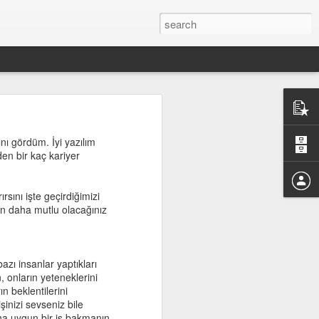
ını gördüm. İyi yazılım
zden bir kaç kariyer
umaya karar
da o şekilde
eri konusunda
sını işte geçirdiğimizi
ek başına her
in daha mutlu olacağınız
lsa iyi bir
 var. Verilen
bazı insanlar yaptıkları
zden bir çok
, onların yeteneklerini
pta sonlara
n beklentilerini
ış ama bunun
şinizi sevseniz bile
de tablet,
daha uygun bir iş bakmanın
lunmamakta.