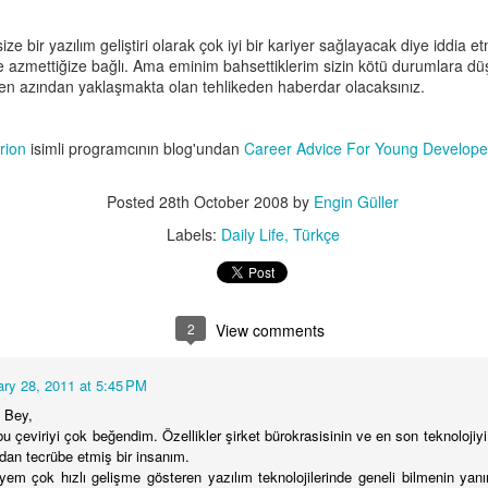
size bir yazılım geliştiri olarak çok iyi bir kariyer sağlayacak diye iddia 
ve azmettiğize bağlı. Ama eminim bahsettiklerim sizin kötü durumlara 
en azından yaklaşmakta olan tehlikeden haberdar olacaksınız.
a odaların ışığı sık sık açık bırakılıyorsa.
u ışığı kapatın diye, hala açık bırakıyorsunuz' yerine sadece 'Odanın ı
z durumu açıklamanız yeterli, çocuk yapılması gerekeni zaten bildiğ
rion
isimli programcının blog'undan
Career Advice For Young Develope
r.
Posted
28th October 2008
by
Engin Güller
Labels:
Daily Life
Türkçe
nde bırakılmış bu durumda 'Kim bıraktı sütü yine dışarıda.' deme yeri
r ve bozulur' demeniz yeterli yine çocuk ne yapılacağını kendi bildiğ
r.
2
View comments
tıklı açıklamalar yapmak yerine sadece bir kelimeyle yapılmasını iste
ary 28, 2011 at 5:45 PM
çekten büyüklere, uzun ve mantıklı açıklamalar yaparak nekad
uklar bukadar uzun ve derin konuşmaları takip edemiyor ve sizin bekle
 Bey,
bu çeviriyi çok beğendim. Özellikler şirket bürokrasisinin ve en son teknoloji
ından tecrübe etmiş bir insanım.
lar giyilecek diye konuştuk ama sizde hala bir kıpırtı göremiyorum. D
yem çok hızlı gelişme gösteren yazılım teknolojilerinde geneli bilmenin ya