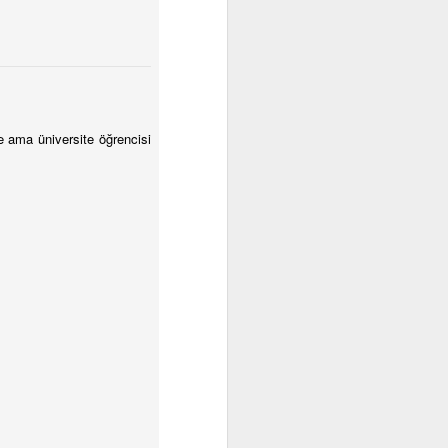
?
 Mesela ışık
vet bu başka
şık' demeniz
şe ama üniversite öğrencisi
p duruyorsa.
yleyin. Eğer
tler yapma'
nu açmasını
n ödevlerini