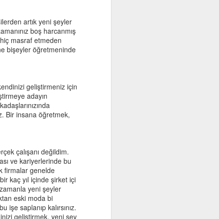
ilerden artık yeni şeyler
 zamanınız boş harcanmış
e hiç masraf etmeden
rine bişeyler öğretmeninde
in hatta bu
lamak için
ndinizi geliştirmeniz için
a, abi,
iştirmeye adayın
rkadaşlarınızında
ız. Bir insana öğretmek,
rçek çalışanı değildim.
 olabilir.
ası ve kariyerlerinde bu
k firmalar genelde
r kaç yıl içinde şirket içi
lmış. Mesela
 zamanla yeni şeyler
oktan eski moda bi
u işe saplanıp kalırsınız.
nizi geliştirmek, yeni şey