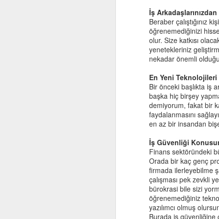
İş Arkadaşlarınızdan
Bunun yerine
Matematik Sanatı
Beraber çalıştığınız ki
- Canın çok yanıyor olmalı
öğrenemediğinizi hiss
- Kolun çok acıyordur şimdi
Blogger'a Geçiş
olur. Size katkısı ola
gibi cümleler kullanıp onun hisset
yenetekleriniz geliştir
nekadar önemli olduğu
O anki hislerini tanımlayın
Netaş
1
Buda bir önceki madde ile yakında
En Yeni Teknolojileri
duyguları isimlendirirseniz, çoc
Batum, Gürcistan
7
Bir önceki başlıkta iş
şu senaryoyu ele alalım. Mesela ç
başka hiç birşey yapma
babaanne, anneanne vs. Bu dur
demiyorum, fakat bir ka
kluge, İnsan Zihninin Gelişi Güzel Yapısı
faydalanmasını sağlayın
- Gitmesine çok
üzülmüş
olmalı
en az bir insandan biş
- Onunla çok güzel
eğlenmiştin
Paris, Fransa
- Onunla resim çizmek çok
hoş
İş Güvenliği Konusu
Gelecek 50 Yıl
Finans sektöründeki bü
Üzülmek, eğlenmek, hoşuna gitm
Orada bir kaç genç pro
Bu yüzden onları isimlendirirsen
firmada ilerleyebilme 
Sezgisel Arama
2
çalışması pek zevkli yer
Bu adımda da açıklama ve mantık
bürokrasi bile sizi yo
çocuk cips istiyor. Evde yok ve
E-Tohum 15
öğrenemediğiniz teknol
yazılımcı olmuş olursun
- Çocuk: Anne cips istiyorum.
E-Tohum 40 Süreci
Burada iş güvenliğine ç
- Anne: Cips yok evde, almamış