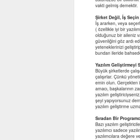
vakti gelmiş demektir.
Bölüm 1. Duygularla 
Taş Devri Ekonomisi
2
Şirket Değil, İş Seçin
İş ararken, veya seçerke
Çocuğunuz dinlerken söyledikle
Rosetta Stone - German Level 1
( özellikle iyi bir yaz
olduğunuz bir aileniz va
Eğer size bir derdini anlatmaya
Book Review: Clean Code
1
güvenliğini göz ardı ed
Yaptığınız şeyi bırakıp onu dinle
yeteneklerinizi geliştir
bundan ileride bahsed
Frankfurt, Almanya
8
Dinlerken bir iki kelimeyle dinle
Yazılım Geliştirmeyi
- Öyle mi oldu ?
Sort Hacker News Stories Like Reddit's Top
Büyük şirketlerde çalı
- Gerçekten mi ?
çalışırlar. Çünkü yönet
- Anladım ...
Mouse Recorder
emin olun. Gerçekten i
gibi kısa cümleler ile ona aktif ol
amacı, başkalarının zar
yazılım geliştiriciysen
Clean Code
2
Duygularını inkar etmeyin
şeyi yapıyorsunuz demek
Bu çok yaptığımız bir şey aslın
yazılım geliştirme uzman
Diyelim ki düştü ve ağlamaya b
Çöküş
ilk tepkisi çocukların hislerini i
Sıradan Bir Programc
360T İş Görüşmesi
16
Bazı yazılım geliştirici
- Kalk hadi.
yazılımcı sadece yazılı
- Yok bir şey.
yazılımcılara değere ve
- Acımamıştır o kadar vs.
Yurtdışında İş Arama