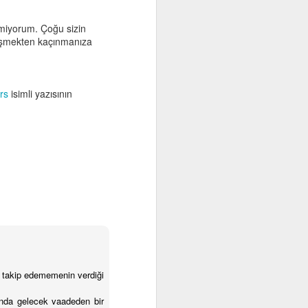
etmiyorum. Çoğu sizin
düşmekten kaçınmanıza
şığının açık
i için kendi
rs
isimli yazısının
ne 'Çocuklar
i için kendi
diğiniz şeyi
ar büyük iş
diğiniz etki
yi takip edememenin verdiği
aha üstünüzü
nında gelecek vaadeden bir